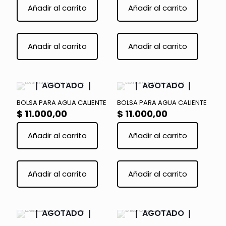
Añadir al carrito
Añadir al carrito
la
la
página
página
de
de
Este
Este
producto
product
producto
product
Añadir al carrito
Añadir al carrito
tiene
tiene
múltiples
múltiple
variantes.
variante
Las
Las
AGOTADO
AGOTADO
opciones
opcione
se
se
BOLSA PARA AGUA CALIENTE
BOLSA PARA AGUA CALIENTE
pueden
pueden
$
11.000,00
$
11.000,00
elegir
elegir
en
en
Añadir al carrito
Añadir al carrito
la
la
página
página
de
de
Este
Este
producto
product
producto
product
Añadir al carrito
Añadir al carrito
tiene
tiene
múltiples
múltiple
variantes.
variante
Las
Las
AGOTADO
AGOTADO
opciones
opcione
se
se