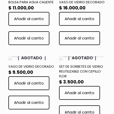
BOLSA PARA AGUA CALIENTE
VASO DE VIDRIO DECORADO
pueden
pueden
$
11.000,00
$
16.000,00
elegir
elegir
en
en
Añadir al carrito
Añadir al carrito
la
la
página
página
de
de
Este
producto
product
producto
Añadir al carrito
Añadir al carrito
tiene
múltiples
variantes.
Las
AGOTADO
AGOTADO
opciones
se
VASO DE VIDRIO DECORADO
SET DE SORBETES DE VIDRIO
pueden
$
9.500,00
REUTILIZABLE CON CEPILLO
elegir
FLOR
en
$
3.500,00
Añadir al carrito
la
página
Añadir al carrito
de
producto
Añadir al carrito
Añadir al carrito