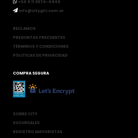
ㅤ+54 9 11 3674-4449
ㅤinfo@citygirl.com.ar
RECLAMOS
PREGUNTAS FRECUENTES
TÉRMINOS Y CONDICIONES
PÓLITICAS DE PRIVACIDAD
COMPRA SEGURA
SOBRE CITY
SUCURSALES
REGISTRO MAYORISTAS