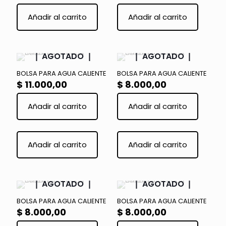
Este
Este
producto
product
Añadir al carrito
Añadir al carrito
tiene
tiene
múltiples
múltiple
variantes.
variante
Las
Las
AGOTADO
AGOTADO
opciones
opcione
se
se
BOLSA PARA AGUA CALIENTE
BOLSA PARA AGUA CALIENTE
pueden
pueden
$
11.000,00
$
8.000,00
elegir
elegir
en
en
Añadir al carrito
Añadir al carrito
la
la
página
página
de
de
Este
Este
producto
product
producto
product
Añadir al carrito
Añadir al carrito
tiene
tiene
múltiples
múltiple
variantes.
variante
Las
Las
AGOTADO
AGOTADO
opciones
opcione
se
se
BOLSA PARA AGUA CALIENTE
BOLSA PARA AGUA CALIENTE
pueden
pueden
$
8.000,00
$
8.000,00
elegir
elegir
en
en