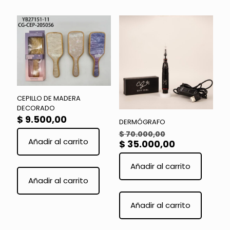
variante
Las
opcione
se
pueden
elegir
en
la
página
de
product
CEPILLO DE MADERA
DECORADO
$
9.500,00
DERMÓGRAFO
El
$
70.000,00
Añadir al carrito
precio
El
$
35.000,00
original
precio
era:
actual
Añadir al carrito
$ 70.000,00.
es:
Añadir al carrito
$ 35.000,00
Añadir al carrito