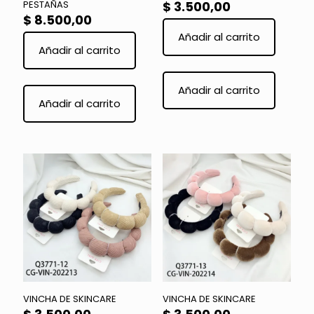
PESTAÑAS
$
3.500,00
$
8.500,00
Añadir al carrito
Añadir al carrito
Este
product
Añadir al carrito
tiene
Añadir al carrito
múltiple
variante
Las
opcione
se
pueden
elegir
en
la
página
de
product
VINCHA DE SKINCARE
VINCHA DE SKINCARE