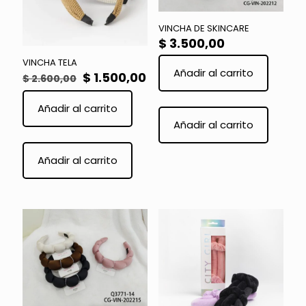
VINCHA DE SKINCARE
$
3.500,00
VINCHA TELA
Añadir al carrito
El
El
$
1.500,00
$
2.600,00
precio
precio
original
actual
Este
Añadir al carrito
era:
es:
product
Añadir al carrito
$ 2.600,00.
$ 1.500,00.
tiene
múltiple
variante
Añadir al carrito
Las
opcione
se
pueden
elegir
en
la
página
de
product