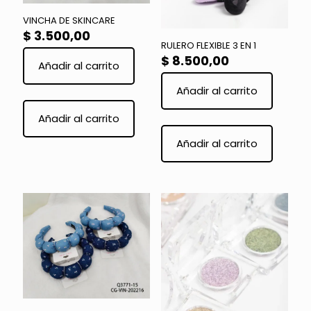
VINCHA DE SKINCARE
$
3.500,00
RULERO FLEXIBLE 3 EN 1
$
8.500,00
Añadir al carrito
Añadir al carrito
Este
producto
Añadir al carrito
tiene
múltiples
Añadir al carrito
variantes.
Las
opciones
se
pueden
elegir
en
la
página
de
producto