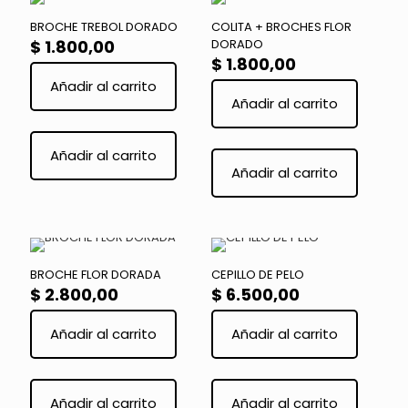
se
se
BROCHE TREBOL DORADO
COLITA + BROCHES FLOR
pueden
pueden
$
1.800,00
DORADO
elegir
elegir
$
1.800,00
en
en
Añadir al carrito
la
la
Añadir al carrito
página
página
de
de
Este
producto
product
producto
Este
Añadir al carrito
tiene
product
Añadir al carrito
múltiples
tiene
variantes.
múltiple
Las
variante
opciones
Las
se
opcione
pueden
se
BROCHE FLOR DORADA
CEPILLO DE PELO
elegir
pueden
$
2.800,00
$
6.500,00
en
elegir
la
en
Añadir al carrito
Añadir al carrito
página
la
de
página
producto
de
Este
product
producto
Añadir al carrito
Añadir al carrito
tiene