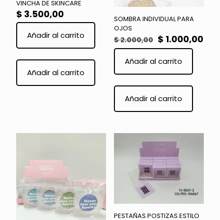
VINCHA DE SKINCARE
$
3.500,00
SOMBRA INDIVIDUAL PARA
OJOS
Añadir al carrito
El
El
$
1.000,00
$
2.000,00
precio
pre
original
act
Este
Añadir al carrito
era:
es:
producto
Añadir al carrito
$ 2.000,00.
$ 1
tiene
múltiples
variantes.
Añadir al carrito
Las
opciones
se
pueden
elegir
en
la
página
de
producto
PESTAÑAS POSTIZAS ESTILO