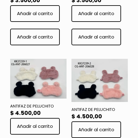
$
3.500,00
$
3.500,00
Añadir al carrito
Añadir al carrito
Este
Este
producto
product
Añadir al carrito
Añadir al carrito
tiene
tiene
múltiples
múltiple
variantes.
variante
Las
Las
opciones
opcione
se
se
pueden
pueden
elegir
elegir
en
en
la
la
página
página
de
de
ANTIFAZ DE PELUCHITO
producto
product
ANTIFAZ DE PELUCHITO
$
4.500,00
$
4.500,00
Añadir al carrito
Añadir al carrito