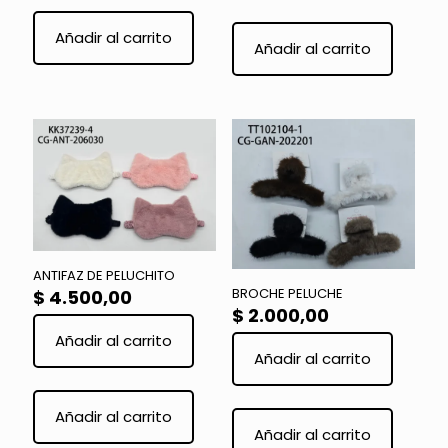
Este
Este
producto
product
Añadir al carrito
tiene
Añadir al carrito
tiene
múltiples
múltiple
variantes.
variante
Las
Las
opciones
opcione
se
se
pueden
pueden
elegir
elegir
en
en
la
la
página
página
de
de
producto
ANTIFAZ DE PELUCHITO
product
BROCHE PELUCHE
$
4.500,00
$
2.000,00
Añadir al carrito
Añadir al carrito
Este
producto
Añadir al carrito
tiene
Añadir al carrito
múltiples