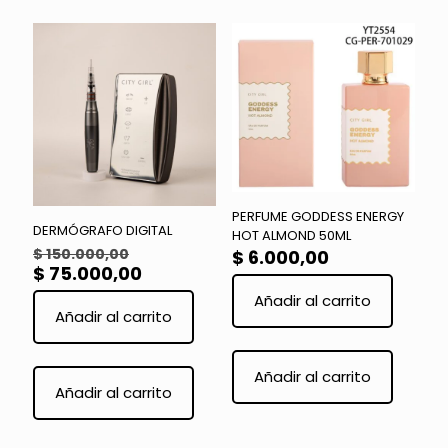
PERFUME GODDESS ENERGY
DERMÓGRAFO DIGITAL
HOT ALMOND 50ML
El
$
150.000,00
$
6.000,00
precio
El
$
75.000,00
original
precio
Añadir al carrito
era:
actual
Añadir al carrito
$ 150.000,00.
es:
$ 75.000,00.
Añadir al carrito
Añadir al carrito