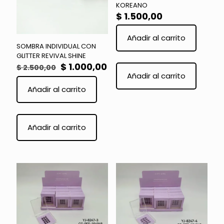
KOREANO
$
1.500,00
Añadir al carrito
SOMBRA INDIVIDUAL CON
GLITTER REVIVAL SHINE
El
El
$
1.000,00
$
2.500,00
precio
precio
Añadir al carrito
original
actual
Añadir al carrito
era:
es:
$ 2.500,00.
$ 1.000,00.
Añadir al carrito