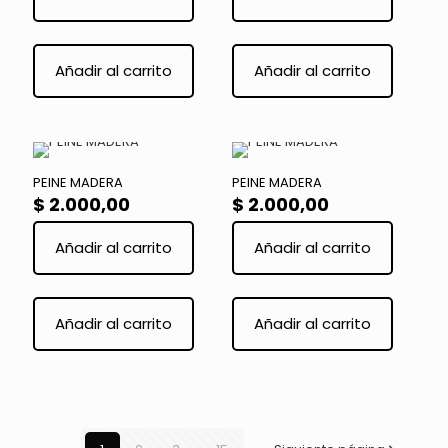
de
página
producto
de
Este
product
product
Añadir al carrito
Añadir al carrito
tiene
múltiple
variante
Las
opcione
se
PEINE MADERA
PEINE MADERA
pueden
$
2.000,00
$
2.000,00
elegir
en
Añadir al carrito
Añadir al carrito
la
página
de
Este
Este
product
producto
product
Añadir al carrito
Añadir al carrito
tiene
tiene
múltiples
múltiple
variantes.
variante
Las
Las
opciones
opcione
se
se
pueden
pueden