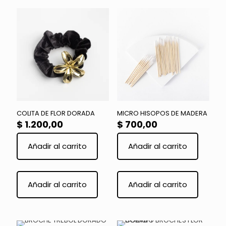
COLITA DE FLOR DORADA
MICRO HISOPOS DE MADERA
$
1.200,00
$
700,00
Añadir al carrito
Añadir al carrito
Este
Este
producto
product
Añadir al carrito
Añadir al carrito
tiene
tiene
múltiples
múltiple
variantes.
variante
Las
Las
opciones
opcione