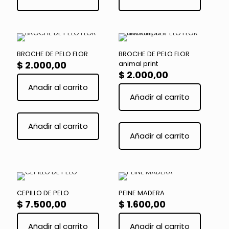
múltiples
variantes.
Las
opciones
se
BROCHE DE PELO FLOR
BROCHE DE PELO FLOR
pueden
$
2.000,00
animal print
elegir
$
2.000,00
en
Añadir al carrito
la
Añadir al carrito
página
de
Este
producto
producto
Este
Añadir al carrito
tiene
product
Añadir al carrito
múltiples
tiene
variantes.
múltiple
Las
variante
opciones
Las
se
opcione
pueden
se
CEPILLO DE PELO
PEINE MADERA
elegir
pueden
$
7.500,00
$
1.600,00
en
elegir
la
en
Añadir al carrito
Añadir al carrito
página
la