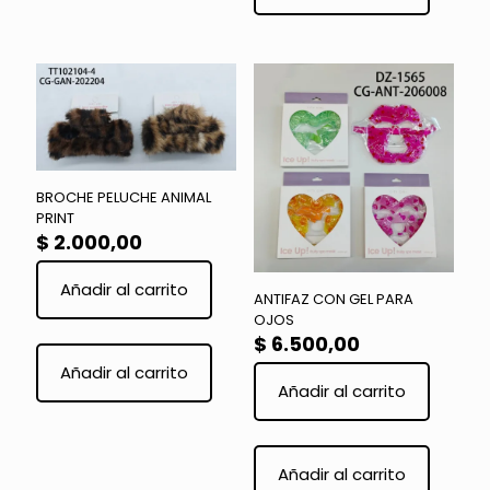
variantes.
Las
opciones
se
pueden
elegir
en
la
página
BROCHE PELUCHE ANIMAL
de
PRINT
producto
$
2.000,00
Añadir al carrito
ANTIFAZ CON GEL PARA
OJOS
$
6.500,00
Añadir al carrito
Añadir al carrito
Este
product
Añadir al carrito
tiene