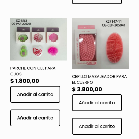
múltiple
variante
Las
opcione
se
pueden
elegir
en
la
página
de
product
PARCHE CON GEL PARA
OJOS
CEPILLO MASAJEADOR PARA
$
1.800,00
EL CUERPO
$
3.800,00
Añadir al carrito
Añadir al carrito
Este
Añadir al carrito
product
Añadir al carrito
tiene
múltiple