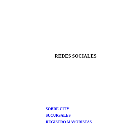
ITY GIL
CONTORNO LIQUIDO- CITY GIRL
$
3.600,00
(Precio sin impuestos nacionales: $ 2.975,21)
SEGURA
REDES SOCIALES
SOBRE CITY
SUCURSALES
REGISTRO MAYORISTAS