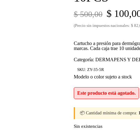
El
$
100,0
$
500,00
precio
(Precio sin impuestos nacionales: $ 82,
original
era:
Cartucho a presión para dermógra
marcas. Cada caja trae 10 unidad
$ 500,00
Categoría:
DERMAPENS Y D
SKU:
ZY-35-5R
Modelo o color sujeto a stock
Este producto está agotado.
📦 Cantidad mínima de compra:
Sin existencias