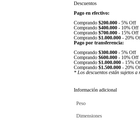
Descuentos
Pago en efectivo:
Comprando
$200.000
-
5% Off
Comprando
$400.000
-
10% Off
Comprando
$700.000
-
15% Off
Comprando
$1.000.000
-
20% Of
Pago por transferencia:
Comprando
$300.000
-
5% Off
Comprando
$600.000
-
10% Off
Comprando
$1.000.000
-
15% Of
Comprando
$1.500.000
-
20% Of
* Los descuentos están sujetos a 
Información adicional
Peso
Dimensiones