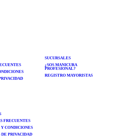
 DE PESTAÑAS POWER
ILUMINADOR LIQUIDO- C
$
2.500,00
0
(Precio sin impuestos nacionales: $ 2.066,12)
cionales: $ 1.818,18)
COMPRA 
SUCURSALES
RECUENTES
¿SOS MANICURA
PROFESIONAL?
ONDICIONES
REGISTRO MAYORISTAS
PRIVACIDAD
COMPRA SEGURA
S
S FRECUENTES
 Y CONDICIONES
 DE PRIVACIDAD