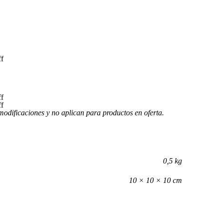
f
f
f
modificaciones y no aplican para productos en oferta.
0,5 kg
10 × 10 × 10 cm