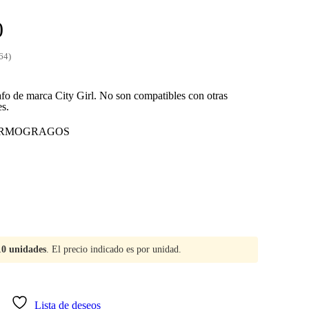
El
0
precio
64)
actual
es:
fo de marca City Girl. No son compatibles con otras
es.
.
$ 100,00.
ERMOGRAGOS
10 unidades
. El precio indicado es por unidad.
Lista de deseos