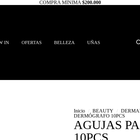
COMPRA MÍNIMA
$200.000
W IN
OFERTAS
BELLEZA
UÑAS
Inicio
/
BEAUTY
/
DERMA
DERMÓGRAFO 10PCS
AGUJAS P
10PCS