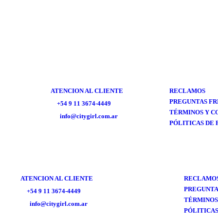
MASCARILLA FACIAL FRUTAL
MASCARA
LASH
$
1.500,00
$
2.200,0
(Precio sin impuestos nacionales: $ 1.239,67)
(Precio sin impuestos na
ATENCION AL CLIENTE
RECLAMOS
PREGUNTAS F
ㅤ+54 9 11 3674-4449
TÉRMINOS Y C
ㅤinfo@citygirl.com.ar
PÓLITICAS DE 
ATENCION AL CLIENTE
RECLAMO
PREGUNTA
ㅤ+54 9 11 3674-4449
TÉRMINOS
ㅤinfo@citygirl.com.ar
PÓLITICAS