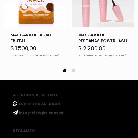
MASCARILLA FACIAL
MASCARA DE
FRUTAL
PESTAÑAS POWER LASH
$
1.500,00
$
2.200,00
(Precio sin impuestos nacionales: $ 1.239,67)
(Precio sin impuestos nacionales: $ 1.818,18)
ATENCION AL CLIENTE
ㅤ+54 9 11 3674-4449
ㅤinfo@citygirl.com.ar
RECLAMOS