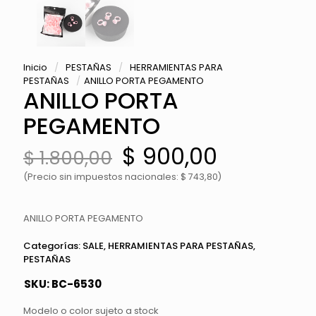
Inicio
/
PESTAÑAS
/
HERRAMIENTAS PARA
PESTAÑAS
/
ANILLO PORTA PEGAMENTO
ANILLO PORTA
PEGAMENTO
El
El
$
900,00
$
1.800,00
precio
precio
original
actual
(Precio sin impuestos nacionales: $ 743,80)
era:
es:
$ 1.800,00.
$ 900,00.
ANILLO PORTA PEGAMENTO
Categorías:
SALE
,
HERRAMIENTAS PARA PESTAÑAS
,
PESTAÑAS
SKU:
BC-6530
Modelo o color sujeto a stock