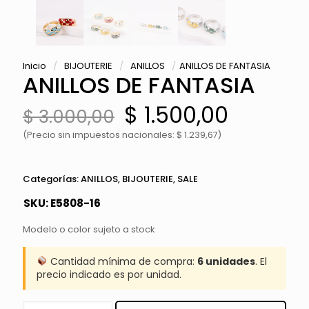
Inicio
/
BIJOUTERIE
/
ANILLOS
/
ANILLOS DE FANTASIA
ANILLOS DE FANTASIA
El
El
$
1.500,00
$
3.000,00
precio
precio
original
actual
(Precio sin impuestos nacionales: $ 1.239,67)
era:
es:
$ 3.000,00.
$ 1.500,
Categorías:
ANILLOS
,
BIJOUTERIE
,
SALE
SKU:
E5808-16
Modelo o color sujeto a stock
Cantidad mínima de compra:
6 unidades
. El
precio indicado es por unidad.
ANILLOS