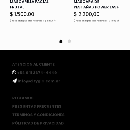
MASCARILLA FACIAL
MASCARA DE
FRUTAL
PESTAÑAS POWER LASH
$
1.500,00
$
2.200,00
(Precio sin impuestos nacionales: $ 1.239,67)
(Precio sin impuestos nacionales: $ 1.818,18)
ATENCION AL CLIENTE
ㅤ+54 9 11 3674-4449
ㅤinfo@citygirl.com.ar
RECLAMOS
PREGUNTAS FRECUENTES
TÉRMINOS Y CONDICIONES
PÓLITICAS DE PRIVACIDAD