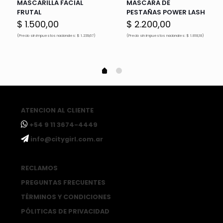
MASCARILLA FACIAL
MASCARA DE
FRUTAL
PESTAÑAS POWER LASH
$
1.500,00
$
2.200,00
(Precio sin impuestos nacionales: $ 1.239,67)
(Precio sin impuestos nacionales: $ 1.818,18)
ATENCION AL CLIENTE
ㅤ+54 9 11 3674-4449
ㅤinfo@citygirl.com.ar
RECLAMOS
PREGUNTAS FRECUENTES
TÉRMINOS Y CONDICIONES
PÓLITICAS DE PRIVACIDAD