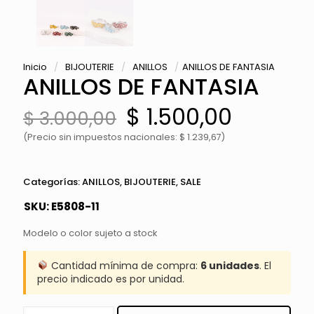
Inicio
/
BIJOUTERIE
/
ANILLOS
/
ANILLOS DE FANTASIA
ANILLOS DE FANTASIA
El
El
$
1.500,00
$
3.000,00
precio
precio
original
actual
(Precio sin impuestos nacionales: $ 1.239,67)
era:
es:
$ 3.000,00.
$ 1.500,
Categorías:
ANILLOS
,
BIJOUTERIE
,
SALE
SKU:
E5808-11
Modelo o color sujeto a stock
Cantidad mínima de compra:
6 unidades
. El
precio indicado es por unidad.
ANILLOS