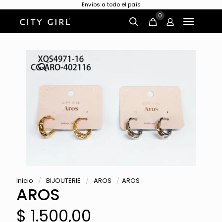
Envíos a todo el país
0
Inicio
/
BIJOUTERIE
/
AROS
/
AROS
AROS
$
1.500,00