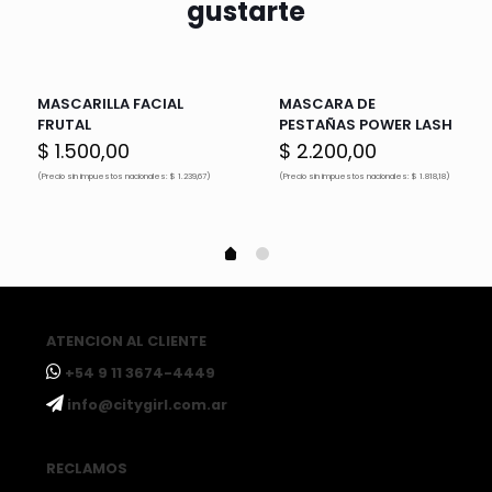
gustarte
MASCARILLA FACIAL
MASCARA DE
FRUTAL
PESTAÑAS POWER LASH
$
1.500,00
$
2.200,00
(Precio sin impuestos nacionales: $ 1.239,67)
(Precio sin impuestos nacionales: $ 1.818,18)
ATENCION AL CLIENTE
ㅤ+54 9 11 3674-4449
ㅤinfo@citygirl.com.ar
RECLAMOS