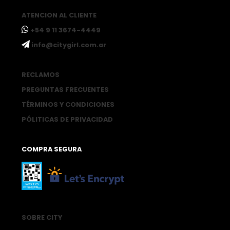
ATENCION AL CLIENTE
ㅤ+54 9 11 3674-4449
ㅤinfo@citygirl.com.ar
RECLAMOS
PREGUNTAS FRECUENTES
TÉRMINOS Y CONDICIONES
PÓLITICAS DE PRIVACIDAD
COMPRA SEGURA
SOBRE CITY