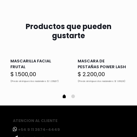
Productos que pueden
gustarte
MASCARILLA FACIAL
MASCARA DE
FRUTAL
PESTAÑAS POWER LASH
cio
$
1.500,00
$
2.200,00
ual
(Precio sin impuestos nacionales: $ 1.239,67)
(Precio sin impuestos nacionales: $ 1.818,18)
0,00.
ATENCION AL CLIENTE
ㅤ+54 9 11 3674-4449