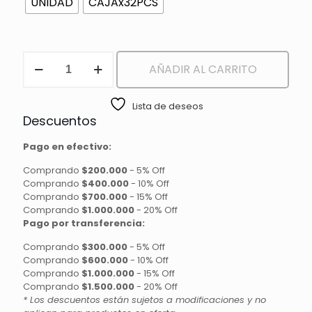
UNIDAD
CAJAx32PCS
ILUMINADOR
AÑADIR AL CARRITO
GLOWY
BLIZZARD
cantidad
Lista de deseos
Descuentos
Pago en efectivo:
Comprando
$200.000
-
5% Off
Comprando
$400.000
-
10% Off
Comprando
$700.000
-
15% Off
Comprando
$1.000.000
-
20% Off
Pago por transferencia:
Comprando
$300.000
-
5% Off
Comprando
$600.000
-
10% Off
Comprando
$1.000.000
-
15% Off
Comprando
$1.500.000
-
20% Off
* Los descuentos están sujetos a modificaciones y no