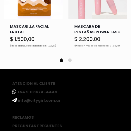
MASCARILLA FACIAL
MASCARA DE
FRUTAL
PESTAÑAS POWER LASH
$
1.500,00
$
2.200,00
(Precio sin impuestos nacionales: $ 1.239,67)
(Precio sin impuestos nacionales: $ 1.818,18)
ATENCION AL CLIENTE
ㅤ+54 9 11 3674-4449
ㅤinfo@citygirl.com.ar
RECLAMOS
PREGUNTAS FRECUENTES