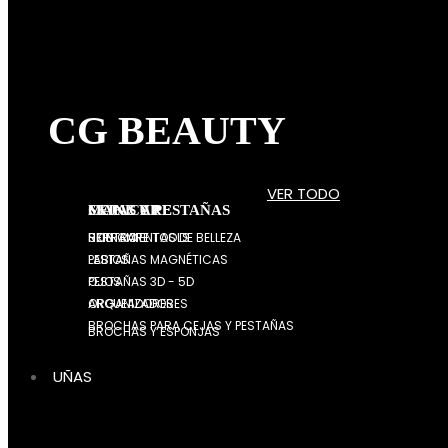
CG BEAUTY
VER TODO
MAKE UP
CEJAS Y PESTAÑAS
SKIN CARE
ROSTRO
HERRAMIENTAS DE BELLEZA
SKIN CARE TOOLS
PESTAÑAS MAGNÉTICAS
LABIOS
PESTAÑAS 3D - 5D
OJOS
ARQUEADORES
ORGANIZADORES
BROCHAS PARA CEJAS Y PESTAÑAS
BROCHAS Y ESPONJAS
UÑAS