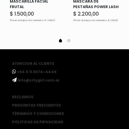
MASCARILLA FACIAL
MASCARA DE
FRUTAL
PESTAÑAS POWER LASH
$
1.500,00
$
2.200,00
(Precio sin impuestos nacionales: $ 1.239,67)
(Precio sin impuestos nacionales: $ 1.818,18)
ATENCION AL CLIENTE
ㅤ+54 9 11 3674-4449
ㅤinfo@citygirl.com.ar
RECLAMOS
PREGUNTAS FRECUENTES
TÉRMINOS Y CONDICIONES
PÓLITICAS DE PRIVACIDAD