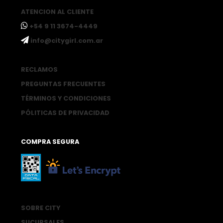
ATENCION AL CLIENTE
ㅤ+54 9 11 3674-4449
ㅤinfo@citygirl.com.ar
RECLAMOS
PREGUNTAS FRECUENTES
TÉRMINOS Y CONDICIONES
PÓLITICAS DE PRIVACIDAD
COMPRA SEGURA
SOBRE CITY
SUCURSALES