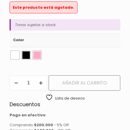
Este producto está agotado.
Tonos sujetos a stock.
Color
BROCHA
AÑADIR AL CARRITO
PARA
SOMBRA
DUO
Lista de deseos
cantidad
Descuentos
Pago en efectivo:
Comprando
$200.000
-
5% Off