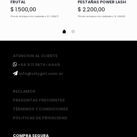
FRUTAL
PESTAÑAS POWER LASH
$
1.500,00
$
2.200,00
(Precio sin impuestos nacionales: $ 1.239,67)
(Precio sin impuestos nacionales: $ 1.818,18)
ATENCION AL CLIENTE
ㅤ+54 9 11 3674-4449
ㅤinfo@citygirl.com.ar
RECLAMOS
PREGUNTAS FRECUENTES
TÉRMINOS Y CONDICIONES
PÓLITICAS DE PRIVACIDAD
COMPRA SEGURA