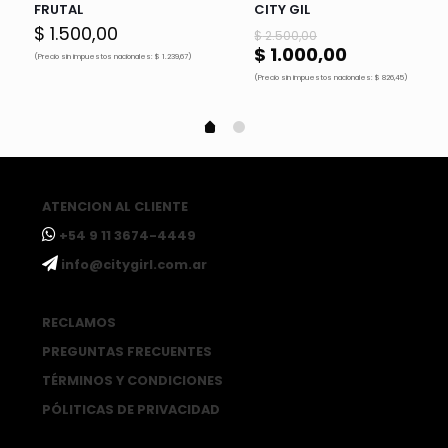
FRUTAL
CITY GIL
El
$
1.500,00
$
2.500,00
precio
El
$
1.000,00
(Precio sin impuestos nacionales: $ 1.239,67)
original
precio
(Precio sin impuestos nacionales: $ 826,45)
era:
actual
$ 2.500,00.
es:
$ 1.000,00.
ATENCION AL CLIENTE
ㅤ+54 9 11 3674-4449
ㅤinfo@citygirl.com.ar
RECLAMOS
PREGUNTAS FRECUENTES
TÉRMINOS Y CONDICIONES
PÓLITICAS DE PRIVACIDAD