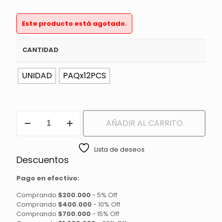
Este producto está agotado.
CANTIDAD
UNIDAD
PAQx12PCS
BUFANDA
AÑADIR AL CARRITO
cantidad
Lista de deseos
Descuentos
Pago en efectivo:
Comprando
$200.000
-
5% Off
Comprando
$400.000
-
10% Off
Comprando
$700.000
-
15% Off