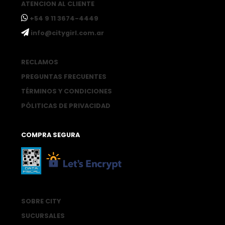
ATENCION AL CLIENTE
ㅤ+54 9 11 3674-4449
ㅤinfo@citygirl.com.ar
RECLAMOS
PREGUNTAS FRECUENTES
TÉRMINOS Y CONDICIONES
PÓLITICAS DE PRIVACIDAD
COMPRA SEGURA
SOBRE CITY
SUCURSALES