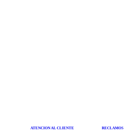
MASCARILLA FACIAL FRUTAL
MASCARA
LASH
$
1.500,00
$
2.200,0
(Precio sin impuestos nacionales: $ 1.239,67)
(Precio sin impuestos na
ATENCION AL CLIENTE
RECLAMOS