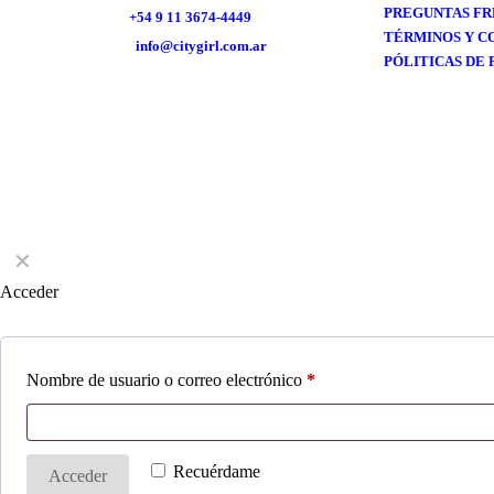
PREGUNTAS F
ㅤ+54 9 11 3674-4449
TÉRMINOS Y C
ㅤinfo@citygirl.com.ar
PÓLITICAS DE 
®
© 2026 CITY GIRL
| All Rights Reserved
✕
Acceder
Nombre de usuario o correo electrónico
*
Recuérdame
Acceder