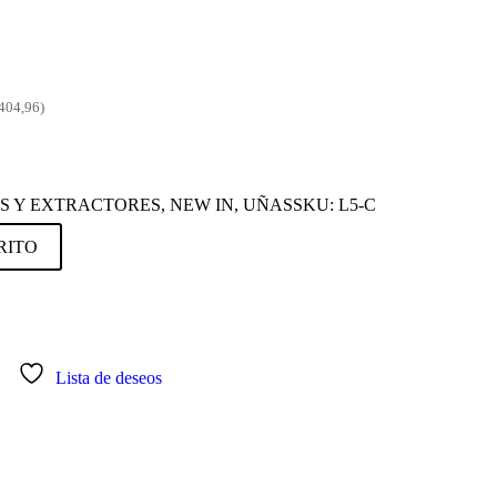
.404,96)
S Y EXTRACTORES
,
NEW IN
,
UÑAS
SKU:
L5-C
RITO
Lista de deseos