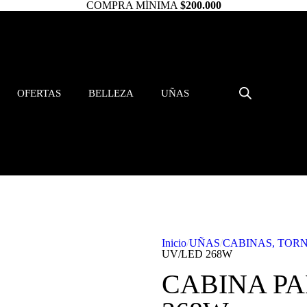
COMPRA MÍNIMA
$200.000
OFERTAS
BELLEZA
UÑAS
Inicio
/
UÑAS
/
CABINAS, TOR
UV/LED 268W
CABINA PA