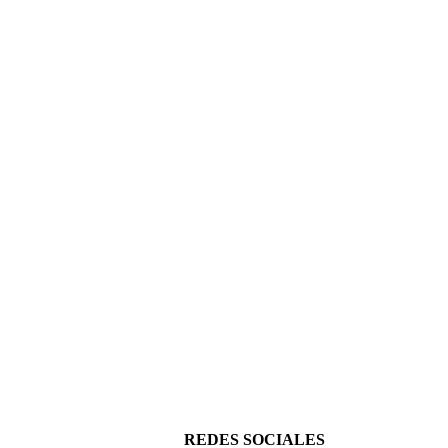
ITY GIL
CONTORNO LIQUIDO- CITY GIRL
$
3.600,00
(Precio sin impuestos nacionales: $ 2.975,21)
 SEGURA
REDES SOCIALES