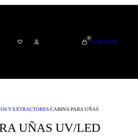
0
$ 188.300,00
NOS Y EXTRACTORES
/
CABINA PARA UÑAS
RA UÑAS UV/LED