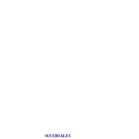
 DE PESTAÑAS POWER
ILUMINADOR LIQUIDO- C
$
2.500,00
0
(Precio sin impuestos nacionales: $ 2.066,12)
cionales: $ 1.818,18)
SUCURSALES
COMPRA