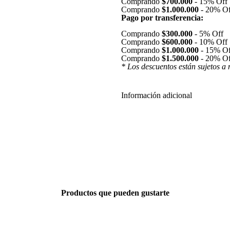
Comprando
$700.000
-
15% Off
Comprando
$1.000.000
-
20% Of
Pago por transferencia:
Comprando
$300.000
-
5% Off
Comprando
$600.000
-
10% Off
Comprando
$1.000.000
-
15% Of
Comprando
$1.500.000
-
20% Of
* Los descuentos están sujetos a 
Información adicional
Productos que pueden gustarte