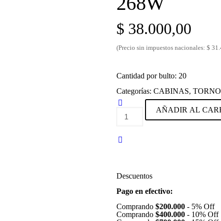
268W
$
38.000,00
(Precio sin impuestos nacionales: $ 31
Cantidad por bulto: 20
Categorías:
CABINAS, TORNO
AÑADIR AL CAR
CABINA
PARA
UÑAS
UV/LED
268W
cantidad
Descuentos
Pago en efectivo:
Comprando
$200.000
-
5% Off
Comprando
$400.000
-
10% Off