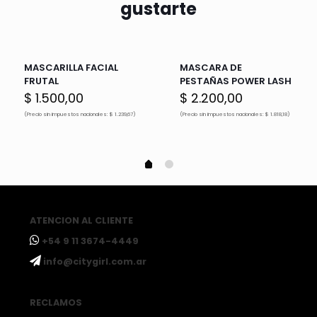
gustarte
MASCARILLA FACIAL
MASCARA DE
FRUTAL
PESTAÑAS POWER LASH
$
1.500,00
$
2.200,00
(Precio sin impuestos nacionales: $ 1.239,67)
(Precio sin impuestos nacionales: $ 1.818,18)
ATENCION AL CLIENTE
ㅤ+54 9 11 3674-4449
ㅤinfo@citygirl.com.ar
RECLAMOS