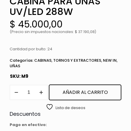
CABINA PARA UÑAS
UV/LED 288W
$
45.000,00
(Precio sin impuestos nacionales: $ 37.190,08)
Cantidad por bulto: 24
Categorías:
CABINAS, TORNOS Y EXTRACTORES
,
NEW IN
,
UÑAS
SKU:
M9
CABINA
AÑADIR AL CARRITO
PARA
UÑAS
UV/LED
Lista de deseos
288W
Descuentos
cantidad
Pago en efectivo: