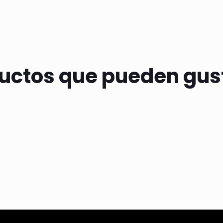
uctos que pueden gus
A DE PESTAÑAS
ILUMINADOR LIQU
 LASH
CITY GIL
00
$
2.500,00
 nacionales: $ 1.818,18)
(Precio sin impuestos nacionales: $ 2.066,12)