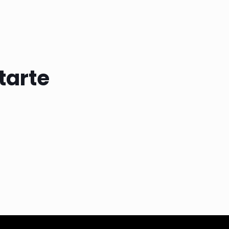
tarte
IDO-
CONTORNO LIQUIDO-
CITY GIRL
$
3.600,00
(Precio sin impuestos nacionales: $ 2.975,21)