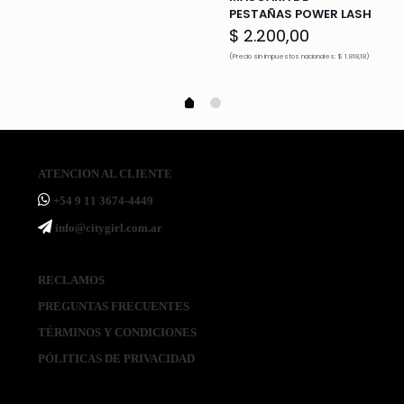
PESTAÑAS POWER LASH
$
2.200,00
(Precio sin impuestos nacionales: $ 1.818,18)
ATENCION AL CLIENTE
ㅤ+54 9 11 3674-4449
ㅤinfo@citygirl.com.ar
RECLAMOS
PREGUNTAS FRECUENTES
TÉRMINOS Y CONDICIONES
PÓLITICAS DE PRIVACIDAD