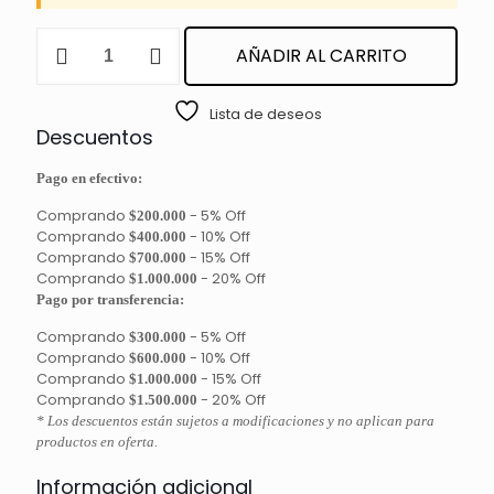
CAJA
AÑADIR AL CARRITO
DE
ACRILICO
PORTA
Lista de deseos
PESTAÑAS
Descuentos
cantidad
Pago en efectivo:
Comprando
-
5% Off
$200.000
Comprando
-
10% Off
$400.000
Comprando
-
15% Off
$700.000
Comprando
-
20% Off
$1.000.000
Pago por transferencia:
Comprando
-
5% Off
$300.000
Comprando
-
10% Off
$600.000
Comprando
-
15% Off
$1.000.000
Comprando
-
20% Off
$1.500.000
* Los descuentos están sujetos a modificaciones y no aplican para
productos en oferta.
Información adicional