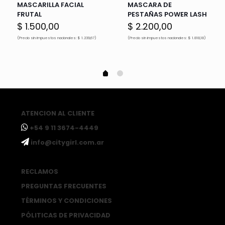
MASCARILLA FACIAL
MASCARA DE
FRUTAL
PESTAÑAS POWER LASH
$
1.500,00
$
2.200,00
(Precio sin impuestos nacionales: $ 1.239,67)
(Precio sin impuestos nacionales: $ 1.818,18)
ATENCION AL CLIENTE
ㅤ+54 9 11 3674-4449
ㅤinfo@citygirl.com.ar
RECLAMOS
PREGUNTAS FRECUENTES
TÉRMINOS Y CONDICIONES
PÓLITICAS DE PRIVACIDAD