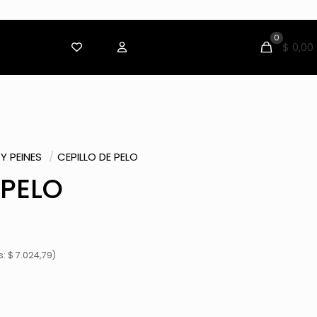
0
$ 0,00
Y PEINES
/
CEPILLO DE PELO
 PELO
: $ 7.024,79)