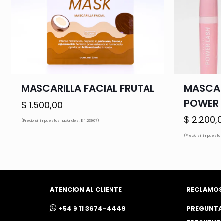
MASCARILLA FACIAL FRUTAL
MASCAR
POWER 
$
1.500,00
$
2.200,
(Precio sin impuestos nacionales: $ 1.239,67)
(Precio sin impuestos
ATENCION AL CLIENTE
RECLAMO
ㅤ+54 9 11 3674-4449
PREGUNT