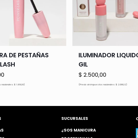
A DE PESTAÑAS
ILUMINADOR LIQUID
LASH
GIL
00
$
2.500,00
 nacionales: $ 1.818,18)
(Precio sin impuestos nacionales: $ 2.066,12)
S
SUCURSALES
AS
¿SOS MANICURA