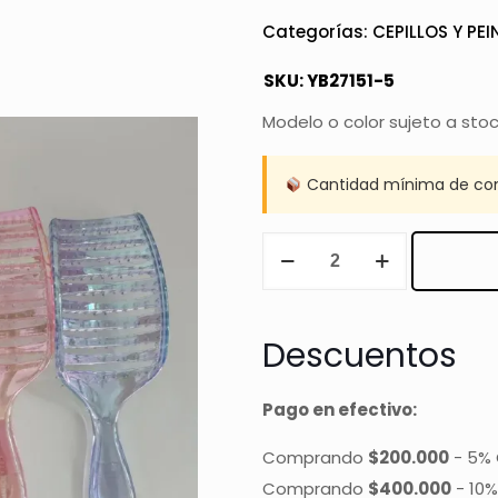
Categorías:
CEPILLOS Y PEI
SKU:
YB27151-5
Modelo o color sujeto a sto
Cantidad mínima de co
CEPILLO
DE
PELO
cantidad
Descuentos
Pago en efectivo:
Comprando
$200.000
-
5% 
Comprando
$400.000
-
10%