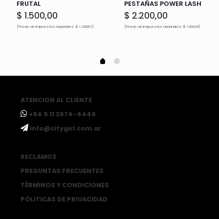
FRUTAL
PESTAÑAS POWER LASH
$
1.500,00
$
2.200,00
(Precio sin impuestos nacionales: $ 1.239,67)
(Precio sin impuestos nacionales: $ 1.818,18)
ATENCION AL CLIENTE
ㅤ+54 9 11 3674-4449
ㅤinfo@citygirl.com.ar
RECLAMOS
PREGUNTAS FRECUENTES
TÉRMINOS Y CONDICIONES
PÓLITICAS DE PRIVACIDAD