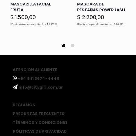
MASCARILLA FACIAL
MASCARA DE
FRUTAL
PESTAÑAS POWER LASH
$
1.500,00
$
2.200,00
(Precio sin impuestos nacionales: $ 1.239,67)
(Precio sin impuestos nacionales: $ 1.818,18)
ATENCION AL CLIENTE
ㅤ+54 9 11 3674-4449
ㅤinfo@citygirl.com.ar
RECLAMOS
PREGUNTAS FRECUENTES
TÉRMINOS Y CONDICIONES
PÓLITICAS DE PRIVACIDAD