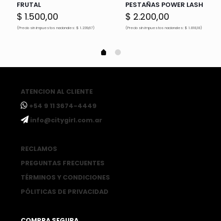
FRUTAL
PESTAÑAS POWER LASH
$
1.500,00
$
2.200,00
(Precio sin impuestos nacionales: $ 1.239,67)
(Precio sin impuestos nacionales: $ 1.818,18)
ATENCION AL CLIENTE
ㅤ+54 9 11 3674-4449
ㅤinfo@citygirl.com.ar
RECLAMOS
PREGUNTAS FRECUENTES
TÉRMINOS Y CONDICIONES
PÓLITICAS DE PRIVACIDAD
COMPRA SEGURA