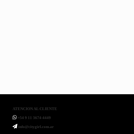
MASCARILLA
MASCARA
ILUMINADOR
CONTORNO
FACIAL
DE
LIQUIDO-
LIQUIDO-
FRUTAL
PESTAÑAS
CITY
CITY
$
1.500,00
POWER
GIL
GIRL
LASH
$
2.500,00
$
3.600,0
(Precio sin
$
2.200,00
(Precio sin
(Precio sin
impuestos
(Precio sin
impuestos
impuestos
nacionales: $
impuestos
nacionales: $
nacionales: $
1.239,67)
nacionales: $
2.066,12)
2.975,21)
1.818,18)
ATENCION AL CLIENTE
ㅤ+54 9 11 3674-4449
ㅤinfo@citygirl.com.ar