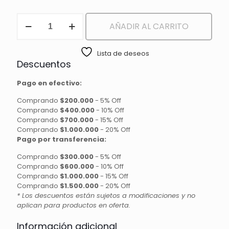
CORRECTOR
AÑADIR AL CARRITO
ACABADO
MATTE
BLIZZARD
Lista de deseos
cantidad
Descuentos
Pago en efectivo:
Comprando
$200.000
-
5% Off
Comprando
$400.000
-
10% Off
Comprando
$700.000
-
15% Off
Comprando
$1.000.000
-
20% Off
Pago por transferencia:
Comprando
$300.000
-
5% Off
Comprando
$600.000
-
10% Off
Comprando
$1.000.000
-
15% Off
Comprando
$1.500.000
-
20% Off
* Los descuentos están sujetos a modificaciones y no
aplican para productos en oferta.
Información adicional