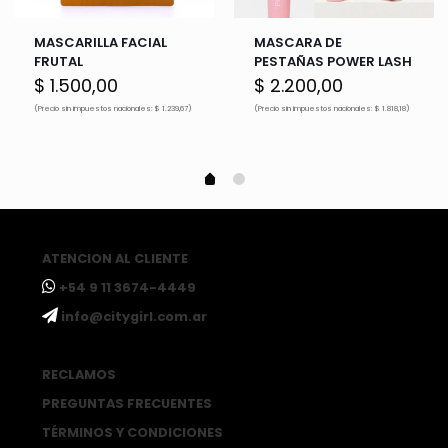
MASCARILLA FACIAL
MASCARA DE
FRUTAL
PESTAÑAS POWER LASH
$
1.500,00
$
2.200,00
(Precio sin impuestos nacionales: $ 1.239,67)
(Precio sin impuestos nacionales: $ 1.818,18)
ATENCION AL CLIENTE
ㅤ+54 9 11 3674-4449
ㅤinfo@citygirl.com.ar
RECLAMOS
PREGUNTAS FRECUENTES
TÉRMINOS Y CONDICIONES