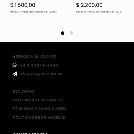
$
1.500,00
$
2.200,00
(Precio sin impuestos nacionales: $ 1.239,67)
(Precio sin impuestos nacionales: $ 1.818,18)
ATENCION AL CLIENTE
ㅤ+54 9 11 3674-4449
ㅤinfo@citygirl.com.ar
RECLAMOS
PREGUNTAS FRECUENTES
TÉRMINOS Y CONDICIONES
PÓLITICAS DE PRIVACIDAD