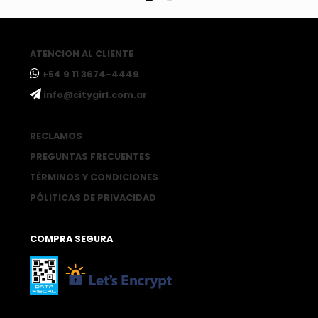
ATENCION AL CLIENTE
ㅤ+54 9 11 3674-4449
ㅤinfo@citygirl.com.ar
RECLAMOS
PREGUNTAS FRECUENTES
TÉRMINOS Y CONDICIONES
PÓLITICAS DE PRIVACIDAD
COMPRA SEGURA