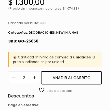
$
1.300,00
(Precio sin impuestos nacionales: $ 1.074,38)
Cantidad por bulto: 600
Categorías:
DECORACIONES
,
NEW IN
,
UÑAS
SKU:
GO-25050
Cantidad mínima de compra:
2 unidades
. El
precio indicado es por unidad.
DECORACIÓN
AÑADIR AL CARRITO
DE
UÑAS
FRUTILLAS
Lista de deseos
CITY
Descuentos
GIRL
cantidad
Pago en efectivo: