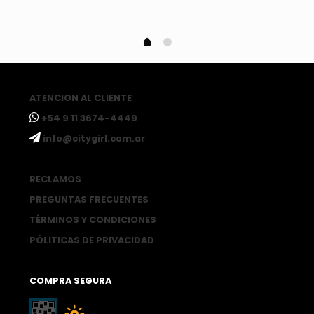
ATENCION AL CLIENTE
ㅤ+54 9 11 3674-4449
ㅤinfo@citygirl.com.ar
RECLAMOS
PREGUNTAS FRECUENTES
TÉRMINOS Y CONDICIONES
PÓLITICAS DE PRIVACIDAD
COMPRA SEGURA