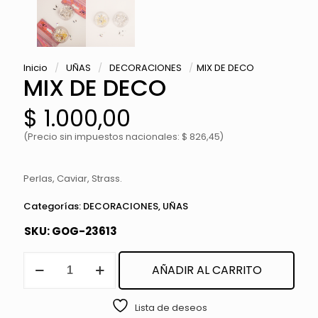
Inicio
/
UÑAS
/
DECORACIONES
/
MIX DE DECO
MIX DE DECO
$
1.000,00
(Precio sin impuestos nacionales: $ 826,45)
Perlas, Caviar, Strass.
Categorías:
DECORACIONES
,
UÑAS
SKU:
GOG-23613
MIX
AÑADIR AL CARRITO
DE
DECO
cantidad
Lista de deseos