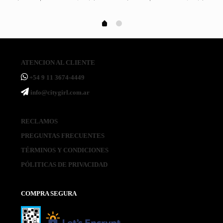
ATENCION AL CLIENTE
ㅤ+54 9 11 3674-4449
ㅤinfo@citygirl.com.ar
RECLAMOS
PREGUNTAS FRECUENTES
TÉRMINOS Y CONDICIONES
PÓLITICAS DE PRIVACIDAD
COMPRA SEGURA