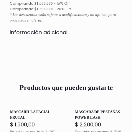
Comprando
-
15% Off
$1.000.000
Comprando
-
20% Off
$1.500.000
* Los descuentos están sujetos a modificaciones y no aplican para
productos en oferta.
Información adicional
Productos que pueden gustarte
MASCARILLA FACIAL
MASCARA DE PESTAÑAS
FRUTAL
POWER LASH
$
1.500,00
$
2.200,00
(Precio sin impuestos nacionales: $ 1.239,67)
(Precio sin impuestos nacionales: $ 1.818,18)