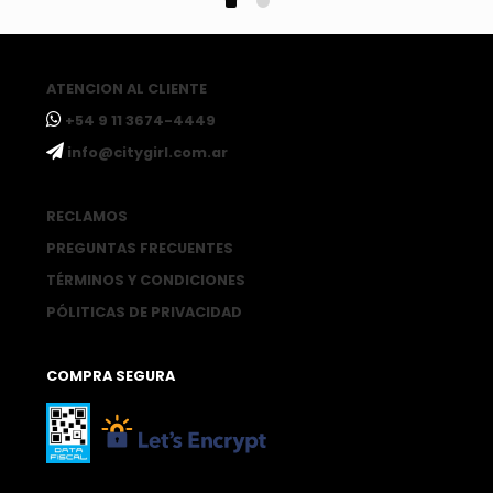
ATENCION AL CLIENTE
ㅤ+54 9 11 3674-4449
ㅤinfo@citygirl.com.ar
RECLAMOS
PREGUNTAS FRECUENTES
TÉRMINOS Y CONDICIONES
PÓLITICAS DE PRIVACIDAD
COMPRA SEGURA