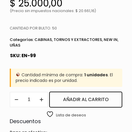
$
25.000,00
(Precio sin impuestos nacionales: $ 20.661,16)
CANTIDAD POR BULTO. 50
Categorías:
CABINAS, TORNOS Y EXTRACTORES
,
NEW IN
,
UÑAS
SKU:
EN-99
Cantidad mínima de compra:
1 unidades
. El
precio indicado es por unidad.
EXFOLIADOR
AÑADIR AL CARRITO
DE
PIES
cantidad
Lista de deseos
Descuentos