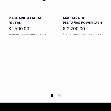
MASCARILLA FACIAL
MASCARA DE
FRUTAL
PESTAÑAS POWER LASH
$
1.500,00
$
2.200,00
(Precio sin impuestos nacionales: $ 1.239,67)
(Precio sin impuestos nacionales: $ 1.818,18)