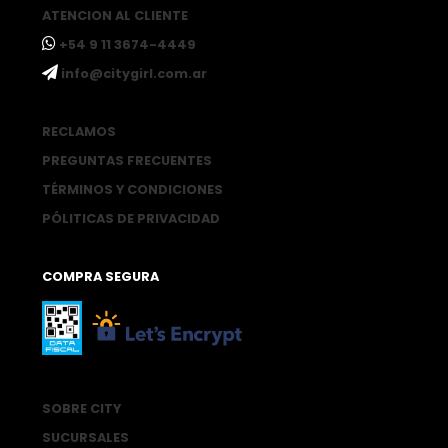
ATENCION AL CLIENTE
ㅤ+54 9 11 3674-4449
ㅤinfo@citygirl.com.ar
RECLAMOS
PREGUNTAS FRECUENTES
TÉRMINOS Y CONDICIONES
PÓLITICAS DE PRIVACIDAD
COMPRA SEGURA
SOBRE CITY
SUCURSALES