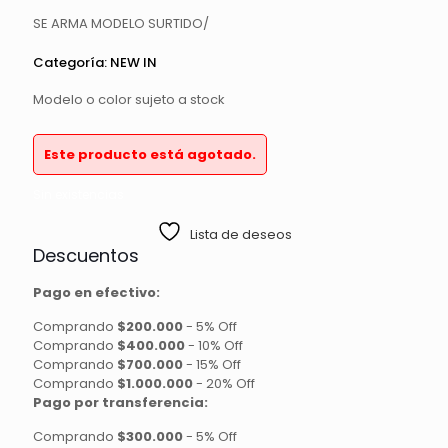
SE ARMA MODELO SURTIDO/
Categoría:
NEW IN
Modelo o color sujeto a stock
Este producto está agotado.
Sin existencias
Lista de deseos
Descuentos
Pago en efectivo:
Comprando
$200.000
-
5% Off
Comprando
$400.000
-
10% Off
Comprando
$700.000
-
15% Off
Comprando
$1.000.000
-
20% Off
Pago por transferencia:
Comprando
$300.000
-
5% Off