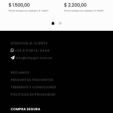
$
1.500,00
$
2.200,00
(Precio sin impuestos nacionales: $ 1.239,67)
(Precio sin impuestos nacionales: $ 1.818,18)
ATENCION AL CLIENTE
ㅤ+54 9 11 3674-4449
ㅤinfo@citygirl.com.ar
RECLAMOS
PREGUNTAS FRECUENTES
TÉRMINOS Y CONDICIONES
PÓLITICAS DE PRIVACIDAD
COMPRA SEGURA