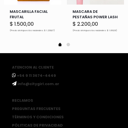
MASCARILLA FACIAL
MASCARA DE
FRUTAL
PESTAÑAS POWER LASH
$
1.500,00
$
2.200,00
(Precio sin impuestos nacionales: $ 1.239,67)
(Precio sin impuestos nacionales: $ 1.818,18)
ATENCION AL CLIENTE
ㅤ+54 9 11 3674-4449
ㅤinfo@citygirl.com.ar
RECLAMOS
PREGUNTAS FRECUENTES
TÉRMINOS Y CONDICIONES
PÓLITICAS DE PRIVACIDAD