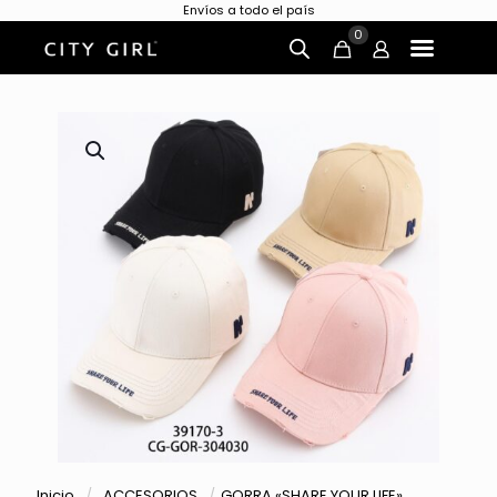
Envíos a todo el país
0
Inicio
/
ACCESORIOS
/
GORRA «SHARE YOUR LIFE»