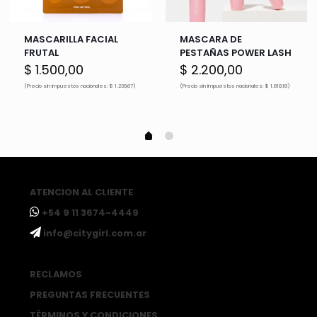
MASCARILLA FACIAL
MASCARA DE
FRUTAL
PESTAÑAS POWER LASH
$
1.500,00
$
2.200,00
(Precio sin impuestos nacionales: $ 1.239,67)
(Precio sin impuestos nacionales: $ 1.818,18)
ATENCION AL CLIENTE
ㅤ+54 9 11 3674-4449
ㅤinfo@citygirl.com.ar
RECLAMOS
PREGUNTAS FRECUENTES
TÉRMINOS Y CONDICIONES