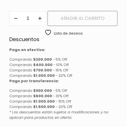
GUANTES
AÑADIR AL CARRITO
DE
GAMUZA
cantidad
Lista de deseos
Descuentos
Pago en efectivo:
Comprando
$200.000
-
5% Off
Comprando
$400.000
-
10% Off
Comprando
$700.000
-
15% Off
Comprando
$1.000.000
-
20% Off
Pago por transferencia:
Comprando
$300.000
-
5% Off
Comprando
$600.000
-
10% Off
Comprando
$1.000.000
-
15% Off
Comprando
$1.500.000
-
20% Off
* Los descuentos están sujetos a modificaciones y no
aplican para productos en oferta.