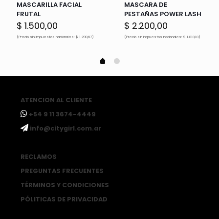
MASCARILLA FACIAL
MASCARA DE
FRUTAL
PESTAÑAS POWER LASH
$
1.500,00
$
2.200,00
(Precio sin impuestos nacionales: $ 1.239,67)
(Precio sin impuestos nacionales: $ 1.818,18)
ATENCION AL CLIENTE
ㅤ+54 9 11 3674-4449
ㅤinfo@citygirl.com.ar
RECLAMOS
PREGUNTAS FRECUENTES
TÉRMINOS Y CONDICIONES
PÓLITICAS DE PRIVACIDAD