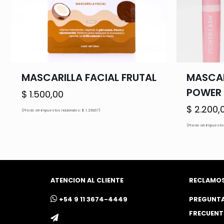
MASCARILLA FACIAL FRUTAL
MASCAR
POWER 
$
1.500,00
$
2.200,
(Precio sin impuestos nacionales: $ 1.239,67)
(Precio sin impuestos
ATENCION AL CLIENTE
RECLAMO
ㅤ+54 9 11 3674-4449
PREGUNT
FRECUENT