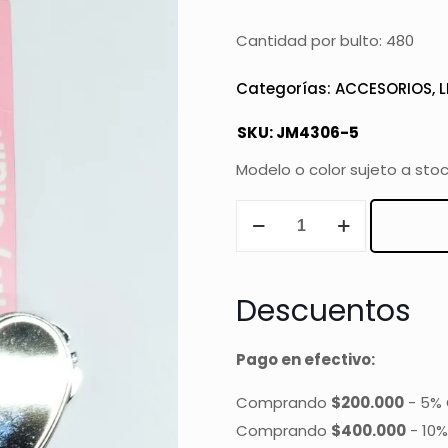
Cantidad por bulto: 480
Categorías:
ACCESORIOS
,
L
SKU:
JM4306-5
Modelo o color sujeto a sto
LLAVERO
CHARMS
ESTRELLAS
Y
Descuentos
CORAZÓN
cantidad
Pago en efectivo:
Comprando
$200.000
-
5% 
Comprando
$400.000
-
10%