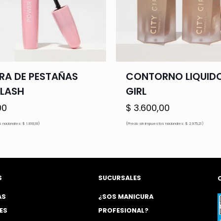
A DE PESTAÑAS
CONTORNO LIQUIDO
LASH
GIRL
00
$
3.600,00
 nacionales: $ 1.818,18)
(Precio sin impuestos nacionales: $ 2.975,21)
S
SUCURSALES
AS
¿SOS MANICURA
ES
PROFESIONAL?