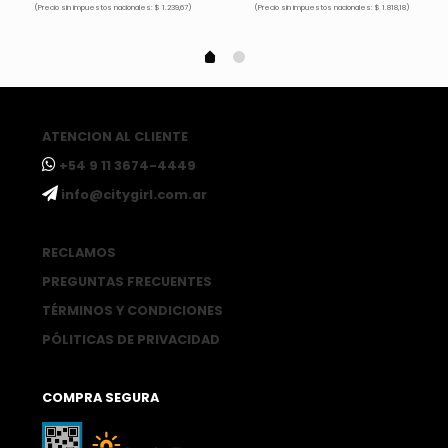
(Precio sin impuestos nacionales: $ 1.239,67)
(Precio sin impuestos nacionales: $ 1.818,18)
ATENCION AL CLIENTE
ㅤ+54 9 11 3674-4449
ㅤinfo@citygirl.com.ar
RECLAMOS
PREGUNTAS FRECUENTES
TÉRMINOS Y CONDICIONES
PÓLITICAS DE PRIVACIDAD
COMPRA SEGURA