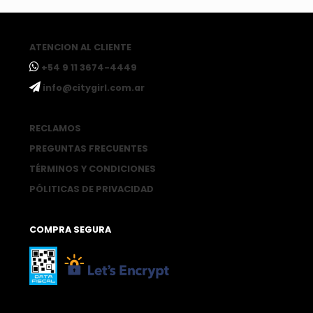
ATENCION AL CLIENTE
ㅤ+54 9 11 3674-4449
ㅤinfo@citygirl.com.ar
RECLAMOS
PREGUNTAS FRECUENTES
TÉRMINOS Y CONDICIONES
PÓLITICAS DE PRIVACIDAD
COMPRA SEGURA