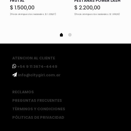
FRUTAL
PESTAÑAS POWER LASH
$
1.500,00
$
2.200,00
(Precio sin impuestos nacionales: $ 1.239,67)
(Precio sin impuestos nacionales: $ 1.818,18)
ATENCION AL CLIENTE
ㅤ+54 9 11 3674-4449
ㅤinfo@citygirl.com.ar
RECLAMOS
PREGUNTAS FRECUENTES
TÉRMINOS Y CONDICIONES
PÓLITICAS DE PRIVACIDAD