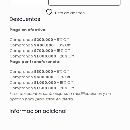
LIQUIDO
CON
Lista de deseos
GLITTER
Descuentos
CITY
GIRL
Pago en efectivo:
cantidad
Comprando
$200.000
-
5% Off
Comprando
$400.000
-
10% Off
Comprando
$700.000
-
15% Off
Comprando
$1.000.000
-
20% Off
Pago por transferencia:
Comprando
$300.000
-
5% Off
Comprando
$600.000
-
10% Off
Comprando
$1.000.000
-
15% Off
Comprando
$1.500.000
-
20% Off
* Los descuentos están sujetos a modificaciones y no
aplican para productos en oferta.
Información adicional