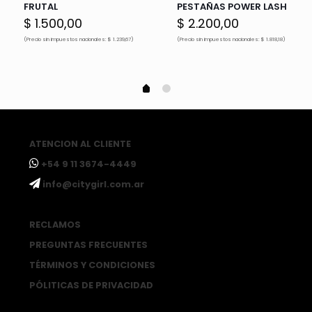
FRUTAL
PESTAÑAS POWER LASH
$
1.500,00
$
2.200,00
(Precio sin impuestos nacionales: $ 1.239,67)
(Precio sin impuestos nacionales: $ 1.818,18)
ATENCION AL CLIENTE
ㅤ+54 9 11 3674-4449
ㅤinfo@citygirl.com.ar
RECLAMOS
PREGUNTAS FRECUENTES
TÉRMINOS Y CONDICIONES
PÓLITICAS DE PRIVACIDAD