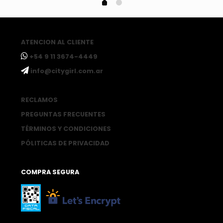
ATENCION AL CLIENTE
ㅤ+54 9 11 3674-4449
ㅤinfo@citygirl.com.ar
RECLAMOS
PREGUNTAS FRECUENTES
TÉRMINOS Y CONDICIONES
PÓLITICAS DE PRIVACIDAD
COMPRA SEGURA