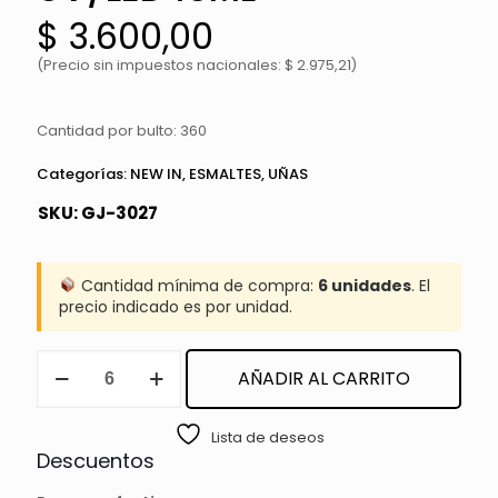
$
3.600,00
(Precio sin impuestos nacionales: $ 2.975,21)
Cantidad por bulto: 360
Categorías:
NEW IN
,
ESMALTES
,
UÑAS
SKU:
GJ-3027
Cantidad mínima de compra:
6 unidades
. El
precio indicado es por unidad.
NUEVO!
AÑADIR AL CARRITO
TOP
COAT
UV/LED
Lista de deseos
15ML
Descuentos
cantidad