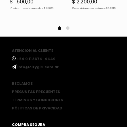
$
1.500,00
$
2.200,00
(Precio sin impuestos nacionales: $ 1.239,67)
(Precio sin impuestos nacionales: $ 1.818,18)
ATENCION AL CLIENTE
ㅤ+54 9 11 3674-4449
ㅤinfo@citygirl.com.ar
RECLAMOS
PREGUNTAS FRECUENTES
TÉRMINOS Y CONDICIONES
PÓLITICAS DE PRIVACIDAD
COMPRA SEGURA