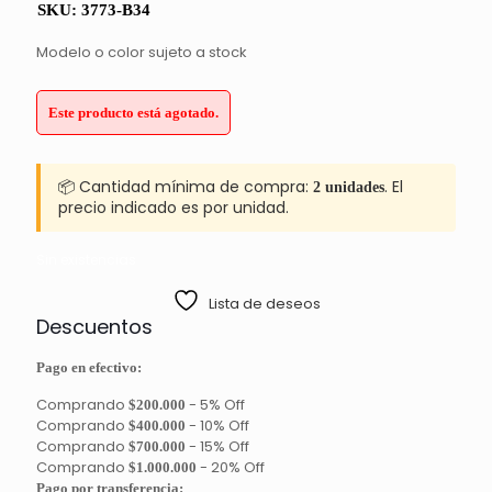
SKU:
3773-B34
Modelo o color sujeto a stock
Este producto está agotado.
📦 Cantidad mínima de compra:
. El
2 unidades
precio indicado es por unidad.
Sin existencias
Lista de deseos
Descuentos
Pago en efectivo:
Comprando
-
5% Off
$200.000
Comprando
-
10% Off
$400.000
Comprando
-
15% Off
$700.000
Comprando
-
20% Off
$1.000.000
Pago por transferencia: