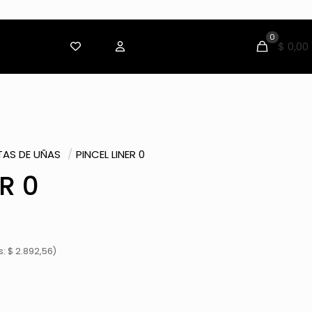
0
$ 0,00
TAS DE UÑAS
/
PINCEL LINER 0
R 0
: $ 2.892,56)