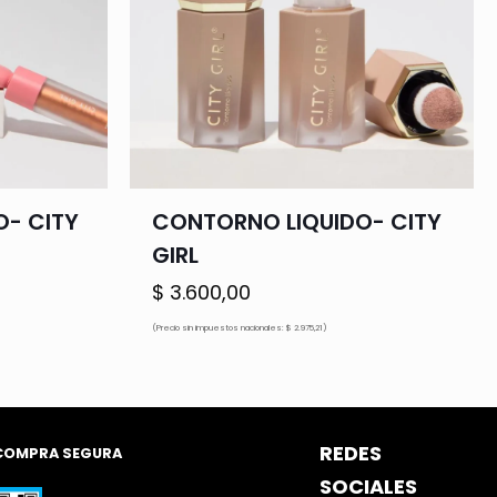
O- CITY
CONTORNO LIQUIDO- CITY
GIRL
$
3.600,00
ecio
(Precio sin impuestos nacionales: $ 2.975,21)
tual
.000,00.
REDES
COMPRA SEGURA
SOCIALES