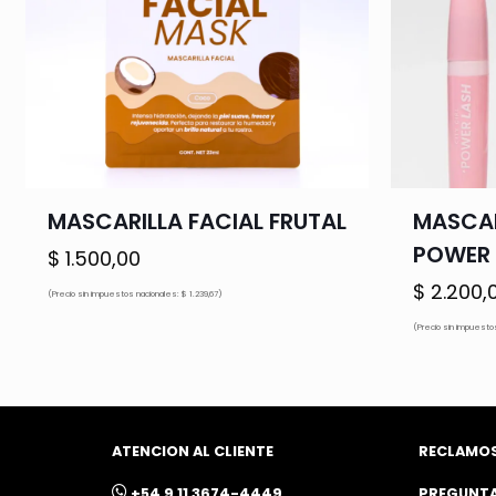
MASCARILLA FACIAL FRUTAL
MASCAR
POWER 
$
1.500,00
$
2.200,
(Precio sin impuestos nacionales: $ 1.239,67)
(Precio sin impuestos
ATENCION AL CLIENTE
RECLAMO
ㅤ+54 9 11 3674-4449
PREGUNT