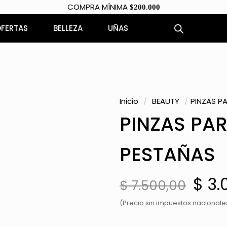
COMPRA MÍNIMA
$200.000
FERTAS
BELLEZA
UÑAS
Inicio
/
BEAUTY
/
PINZAS P
PINZAS PAR
PESTAÑAS
El
$
3.
$
7.500,00
prec
(Precio sin impuestos nacionales
orig
era: