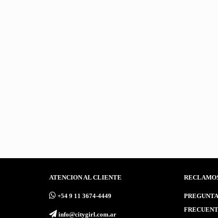
MASCARILLA FACIAL
FRUTAL
$
1.500,00
(Precio sin impuestos nacionales: $ 1.239,67)
ATENCION AL CLIENTE
RECLAMO
ㅤ+54 9 11 3674-4449
PREGUNTA
FRECUENT
ㅤinfo@citygirl.com.ar