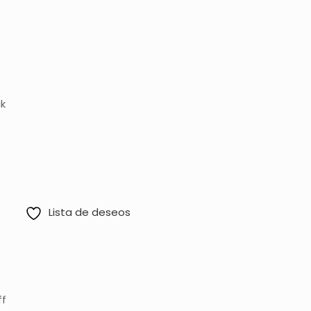
500,00.
$ 3.000,00.
ck
Lista de deseos
ff