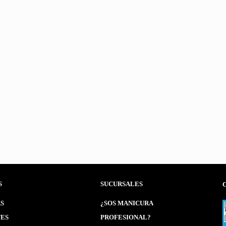
S
SUCURSALES
S
¿SOS MANICURA
ES
PROFESIONAL?