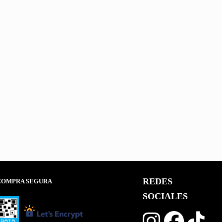
CONTORNO LIQUIDO- CITY
GIRL
$
3.600,00
(Precio sin impuestos nacionales: $ 2.975,21)
REDES
COMPRA SEGURA
SOCIALES