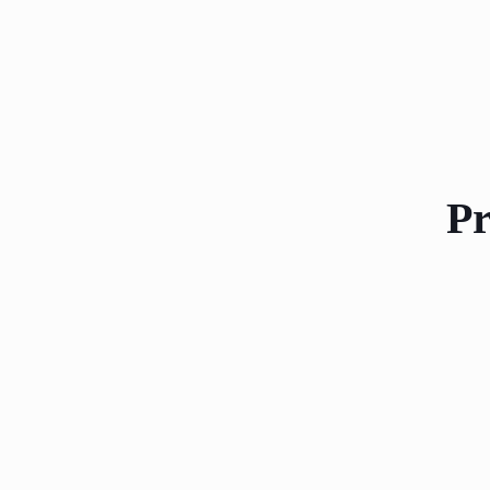
Pr
MASCAR
POWER 
$
2.200,
(Precio sin impuestos