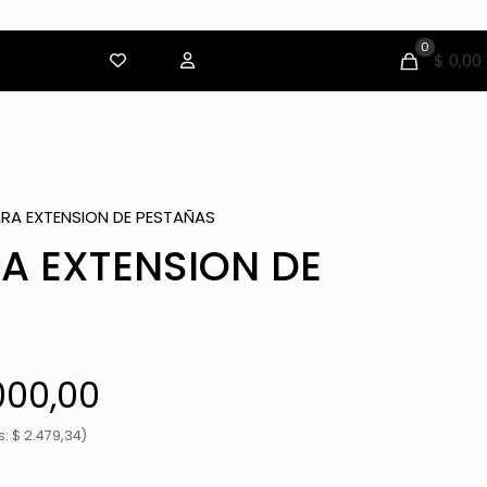
0
$ 0,00
ARA EXTENSION DE PESTAÑAS
A EXTENSION DE
El
000,00
io
precio
: $ 2.479,34)
inal
actual
es: