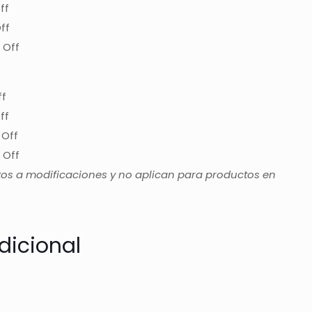
ff
ff
 Off
ff
ff
 Off
 Off
tos a modificaciones y no aplican para productos en
dicional