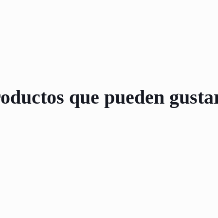
oductos que pueden gusta
A DE PESTAÑAS
ILUMINADOR LIQUID
LASH
GIL
00
$
2.500,00
 nacionales: $ 1.818,18)
(Precio sin impuestos nacionales: $ 2.066,12)