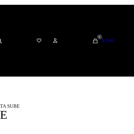
0
$ 0,00
TA SUBE
BE