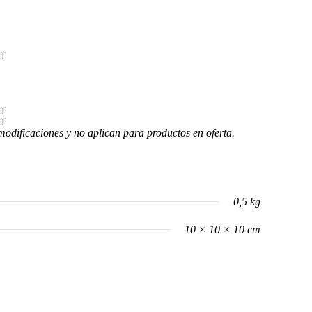
f
f
f
modificaciones y no aplican para productos en oferta.
0,5 kg
10 × 10 × 10 cm