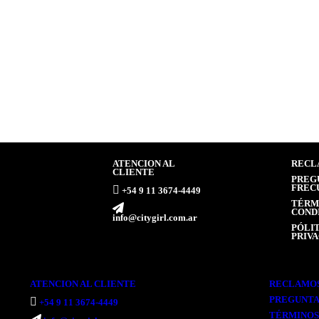
MASCARILLA FACIAL FRUTAL
MASCARA
LASH
$
1.500,00
$
2.200,0
(Precio sin impuestos nacionales: $ 1.239,67)
(Precio sin impuestos na
ATENCION AL
RECL
CLIENTE
PREG
FREC
ㅤ+54 9 11 3674-4449
TÉRM
COND
info@citygirl.com.ar
PÓLIT
PRIV
ATENCION AL CLIENTE
RECLAMO
PREGUNTA
ㅤ+54 9 11 3674-4449
TÉRMINOS