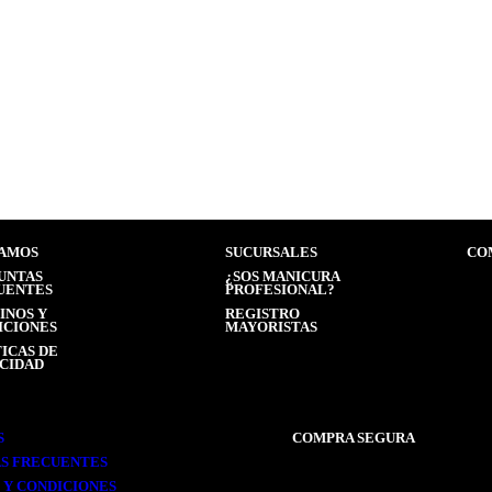
 DE PESTAÑAS POWER
ILUMINADOR LIQUIDO- C
$
2.500,00
0
(Precio sin impuestos nacionales: $ 2.066,12)
cionales: $ 1.818,18)
AMOS
SUCURSALES
CO
UNTAS
¿SOS MANICURA
UENTES
PROFESIONAL?
INOS Y
REGISTRO
ICIONES
MAYORISTAS
ICAS DE
ACIDAD
S
COMPRA SEGURA
S FRECUENTES
 Y CONDICIONES