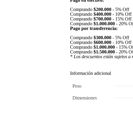
Pago en efectivo:
Comprando
$200.000
-
5% Off
Comprando
$400.000
-
10% Off
Comprando
$700.000
-
15% Off
Comprando
$1.000.000
-
20% Of
Pago por transferencia:
Comprando
$300.000
-
5% Off
Comprando
$600.000
-
10% Off
Comprando
$1.000.000
-
15% Of
Comprando
$1.500.000
-
20% Of
* Los descuentos están sujetos a 
Información adicional
Peso
Dimensiones