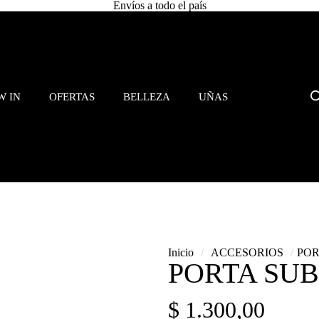
Envíos a todo el país
W IN
OFERTAS
BELLEZA
UÑAS
Inicio
/
ACCESORIOS
/
POR
PORTA SU
$
1.300,00