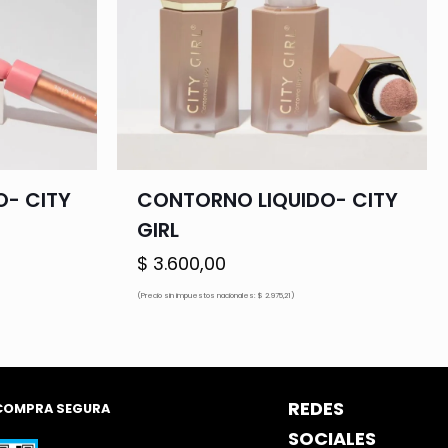
O- CITY
CONTORNO LIQUIDO- CITY
GIRL
$
3.600,00
ecio
(Precio sin impuestos nacionales: $ 2.975,21)
tual
.000,00.
REDES
COMPRA SEGURA
SOCIALES