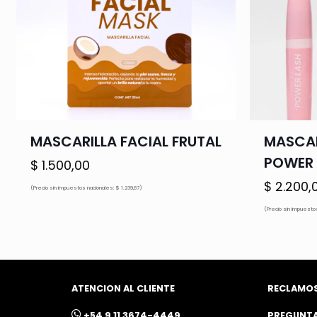
MASCARILLA FACIAL FRUTAL
MASCAR
POWER 
$
1.500,00
$
2.200,
(Precio sin impuestos nacionales: $ 1.239,67)
(Precio sin impuestos
ATENCION AL CLIENTE
RECLAMO
ㅤ+54 9 11 3674-4449
PREGUNT