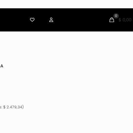
0
$ 0,00
RA
: $ 2.479,34)