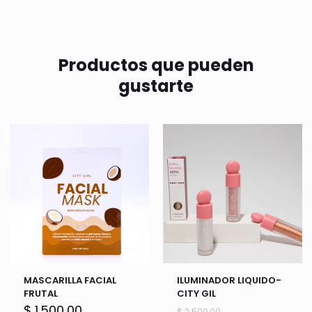
Productos que pueden
gustarte
MASCARILLA FACIAL
ILUMINADOR LIQUIDO-
FRUTAL
CITY GIL
El
$
1.500,00
$
2.500,00